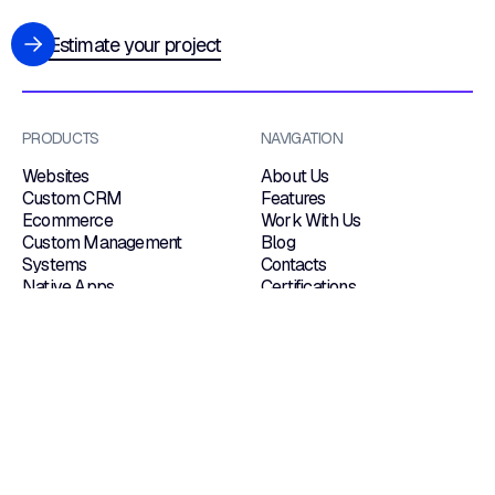
Estimate your project
PRODUCTS
NAVIGATION
Websites
About Us
Custom CRM
Features
Ecommerce
Work With Us
Custom Management
Blog
Systems
Contacts
Native Apps
Certifications
Web Portals
Dedicated Hosting
OUR LOCATIONS
Via Tonio da Belledo, 13/B 23900 — Lecco
Via Valcamonica, 19/H 25132 — Brescia