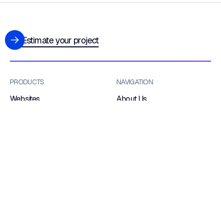
Estimate your project
PRODUCTS
NAVIGATION
Websites
About Us
Custom CRM
Features
Ecommerce
Work With Us
Custom Management
Blog
Systems
Contacts
Native Apps
Certifications
Web Portals
Dedicated Hosting
OUR LOCATIONS
Via Tonio da Belledo, 13/B 23900 — Lecco