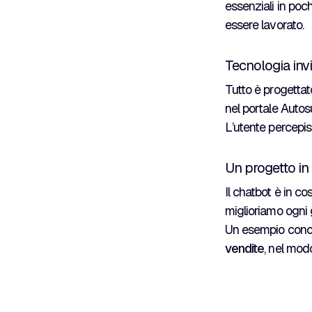
essenziali in poc
essere lavorato.
Tecnologia invi
Tutto è progettato
nel portale Auto
L’utente percepisc
Un progetto in
Il chatbot è in c
miglioriamo ogni g
Un esempio concr
vendite
, nel mod