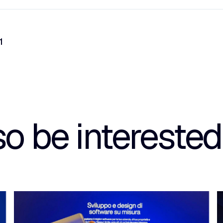
1
o be interested