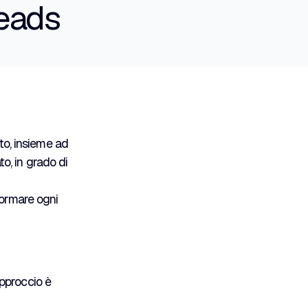
Leads
to, insieme ad
, in grado di
formare ogni
approccio è