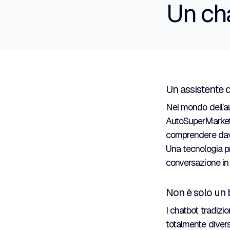
Un cha
Un assistente d
Nel mondo dell’au
AutoSuperMarket,
comprendere davv
Una tecnologia p
conversazione i
Non è solo un b
I chatbot tradizio
totalmente divers